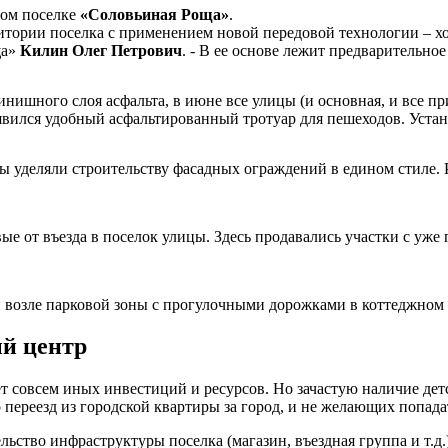
ом поселке
«Соловьиная Роща»
.
итории поселка с применением новой передовой технологии – хо
ща»
Килин Олег Петрович
. - В ее основе лежит предварительно
финишного слоя асфальта, в июне все улицы (и основная, и все
вился удобный асфальтированный тротуар для пешеходов. Устан
 уделяли строительству фасадных ограждений в едином стиле. Ре
е от въезда в поселок улицы. Здесь продавались участки с уже
 возле парковой зоны с прогулочными дорожками в коттеджном
ый центр
 совсем иных инвестиций и ресурсов. Но зачастую наличие детс
 переезд из городской квартиры за город, и не желающих попад
ьство инфраструктуры поселка (магазин, въездная группа и т.д.