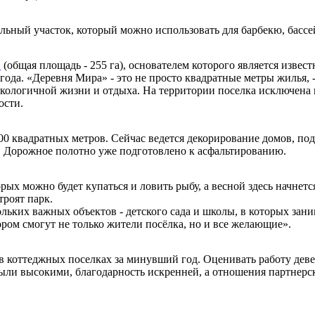
льный участок, который можно использовать для барбекю, бассей
»
(общая площадь - 255 га), основателем которого является изве
 года. «Деревня Мира» - это не просто квадратные метры жилья,
, экологичной жизни и отдыха. На территории поселка исключена
ости.
0 квадратных метров. Сейчас ведется декорирование домов, п
 Дорожное полотно уже подготовлено к асфальтированию.
орых можно будет купаться и ловить рыбу, а весной здесь начнетс
троят парк.
ьких важных объектов - детского сада и школы, в которых зани
ором смогут не только жители посёлка, но и все желающие».
 коттеджных поселках за минувший год. Оценивать работу деве
ыли высокими, благодарность искренней, а отношения партнерс