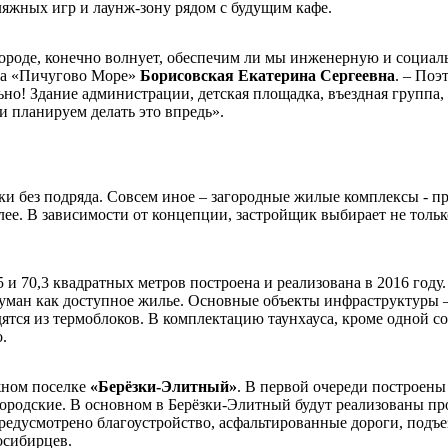
яжных игр и лаунж-зону рядом с будущим кафе.
роде, конечно волнует, обеспечим ли мы инженерную и социаль
ка «Пичугово Море»
Борисовская Екатерина Сергеевна
. – Поэ
льно! Здание администрации, детская площадка, въездная групп
и планируем делать это впредь».
тки без подряда. Совсем иное – загородные жилые комплексы - 
лее. В зависимости от концепции, застройщик выбирает не тольк
 и 70,3 квадратных метров построена и реализована в 2016 году
думан как доступное жилье. Основные объекты инфраструктуры –
ятся из термоблоков. В комплектацию таунхауса, кроме одной со
.
жном поселке
«Берёзки-Элитный»
. В первой очереди построены 
ородские. В основном в Берёзки-Элитный будут реализованы пр
редусмотрено благоустройство, асфальтированные дороги, подъ
осибирцев.