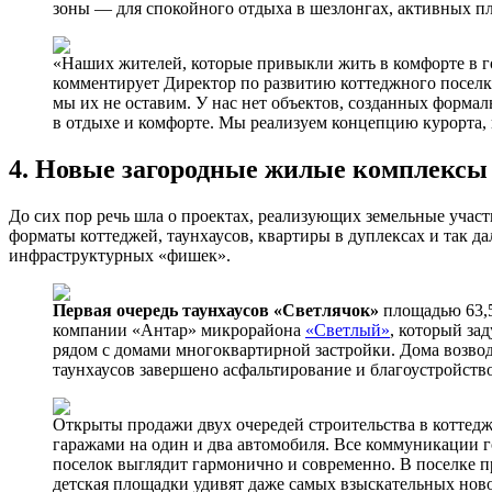
зоны — для спокойного отдыха в шезлонгах, активных пл
«Наших жителей, которые привыкли жить в комфорте в го
комментирует Директор по развитию коттеджного посел
мы их не оставим. У нас нет объектов, созданных форма
в отдыхе и комфорте. Мы реализуем концепцию курорта, 
4. Новые загородные жилые комплексы
До сих пор речь шла о проектах, реализующих земельные учас
форматы коттеджей, таунхаусов, квартиры в дуплексах и так да
инфраструктурных «фишек».
Первая очередь таунхаусов «Светлячок»
площадью 63,5
компании «Антар» микрорайона
«Светлый»
, который за
рядом с домами многоквартирной застройки. Дома возвод
таунхаусов завершено асфальтирование и благоустройство
Открыты продажи двух очередей строительства в коттед
гаражами на один и два автомобиля. Все коммуникации г
поселок выглядит гармонично и современно. В поселке п
детская площадки удивят даже самых взыскательных нов