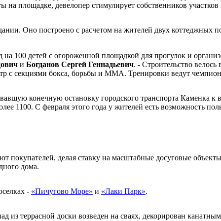
 на площадке, девелопер стимулирует собственников участков 
ании. Оно построено с расчетом на жителей двух коттеджных п
д на 100 детей с огороженной площадкой для прогулок и органи
дович
и
Богданов Сергей Геннадьевич
. - Строительство велось
нтр с секциями бокса, борьбы и ММА. Тренировки ведут чемпион
авшую конечную остановку городского транспорта Каменка к в
более 1100. С февраля этого года у жителей есть возможность п
 покупателей, делая ставку на масштабные досуговые объекты. 
дного дома.
оселках -
«Пичугово Море»
и
«Лаки Парк»
.
над из террасной доски возведен на сваях, декорирован канатн