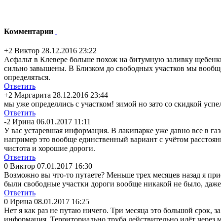
Комментарии
+2
Виктор
28.12.2016 23:22
Асфальт в Клевере больше похож на битумную заливку щебенки 
сильно завышены. В Близком до свободных участков мы вообще 
определяться.
Ответить
+2
Маргарита
28.12.2016 23:44
мы уже определлись с участком! зимой но зато со скидкой успе
Ответить
-2
Ирина
06.01.2017 11:11
У вас устаревшая информация. В лакипарке уже давно все в газе 
например это вообще единственный вариант с учётом расстоя
чистота и хорошие дороги.
Ответить
0
Виктор
07.01.2017 16:30
Возможно вы что-то путаете? Меньше трех месяцев назад я прие
были свободные участки дороги вообще никакой не было, даже 
Ответить
0
Ирина
08.01.2017 16:25
Нет я как раз не путаю ничего. Три месяца это большой срок, з
информация. Территориально труба действительно идёт через ма