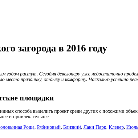
го загорода в 2016 году
дым годом растут. Сегодня девелоперу уже недостаточно проде
о место празднику, отдыху и комфорту. Насколько успешно реал
етские площадки
видных способа выделить проект среди других с похожими объек
ьнее и привлекательнее.
оловьиная Роща
,
Рябиновый
,
Близкий
,
Лаки Парк
,
Клевер
,
Июл