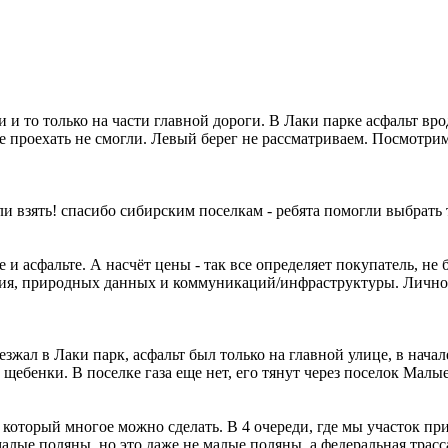
и то только на части главной дороги. В Лаки парке асфальт вро
проехать не смогли. Левый берег не рассматриваем. Посмотрим, 
ли взять! спасибо сибирским поселкам - ребята помогли выбрать 
и асфальте. А насчёт цены - так все определяет покупатель, не бр
ния, природных данных и коммуникаций/ин
фраструктуры. Лично
зжал в Лаки парк, асфальт был только на главной улице, в нача
щебенки. В поселке газа еще нет, его тянут через поселок Малые
а который многое можно сделать. В 4 очереди, где мы участок пр
лые поляны, но это даже не малые поляны, а федеральная трасса.