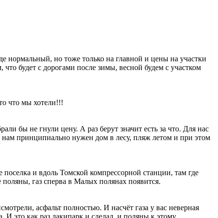
де нормальный, но тоже только на главной и цены на участки
что будет с дорогами после зимы, весной будем с участком
то что мы хотели!!!
али бы не гнули цену. А раз берут значит есть за что. Для нас
 нам принципиально нужен дом в лесу, пляж летом и при этом
ле поселка и вдоль Томской компрессорной станции, там где
 поляны, газ сперва в Малых полянах появится.
исмотрели, асфальт полностью. И насчёт газа у вас неверная
 И это как раз лакипарк и сделал, и поляны к этому