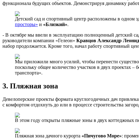
функционала будущих объектов. Демонстрируя динамику работы
Детский сад и спортивный центр расположены в одном зд
просторы»
и
«Близкий»
.
- В октябре мы ввели в эксплуатацию полноценный детский са
руководители компании «Гелеон»
Кравцов Александр Леони
набор продолжается. Кроме того, начал работу спортивный це
Мы приложили много усилий, чтобы перенести существов
поскольку общее количество участков в двух проектах – 
транспорта».
3. Пляжная зона
Девелоперские проекты формата круглогодичных дач привлекают
с комфортом отдохнуть до или в процессе строительства загоро
В этом году открыты пляжные зоны в двух коттеджных п
Пляжная зона дачного курорта
«Пичугово Море»
: проме