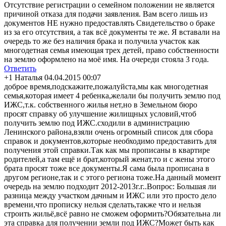
Отсутствие регистрации о семейном положении не является
причиной отказа для подачи заявления. Вам всего лишь из
документов НЕ нужно предоставлять Свидетельство о браке
из за его отсутствия, а так всё документы те же. Я вставали на
очередь то же без наличия брака и получила участок как
многодетная семья имеющая трех детей, право собственности
на землю оформлено на моё имя. На очереди стояла 3 года.
Ответить
+1
Наталья
04.04.2015 00:07
доброе время,подскажит
е,пожалуйста,мы как многодетная
семья,которая имеет 4 ребенка,желали бы получить землю под
ИЖС,т.к. собственного жилья нет,но в Земельном бюро
просят справку об улучшение жилищных условий,чтоб
получить землю под ИЖС.сходили в администрацию
Ленинского района,взяли очень огромный список для сбора
справок и документов,кото
рые необходимо предоставить для
получения этой справки.Так как мы прописаны в квартире
родителей,а там ещё и брат,который женат,то и с жены этого
брата просят тоже все документы.Я сама была прописана в
другом регионе,так и с этого региона тоже.На данный момент
очередь на землю подходит 2012-2013г.г..В
опрос: Большая ли
разница между участком дачным и ИЖС или это просто дело
времени,что прописку нельзя сделать,также что и нельзя
строить жильё,всё равно не сможем оформить?Обязат
ельна ли
эта справка для получении земли под ИЖС?Может быть как