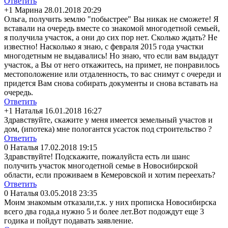
Ответить
+1
Марина
28.01.2018 20:29
Ольга, получить землю "побыстрее" Вы никак не сможете! Я
вставали на очередь вместе со знакомой многодетной семьей,
я получила участок, а они до сих пор нет. Сколько ждать? Не
известно! Насколько я знаю, с февраля 2015 года участки
многодетным не выдавались! Но знаю, что если вам выдадут
участок, а Вы от него откажитесь, на примет, не понравилось
местоположение или отдаленность, то вас снимут с очереди и
придется Вам снова собирать документы и снова вставать на
очередь.
Ответить
+1
Наталья
16.01.2018 16:27
Здравствуйте, скажите у меня имеется земельный участов и
дом, (ипотека) мне пологантся усасток под строительство ?
Ответить
0
Наталья
17.02.2018 19:15
Здравствуйте! Подскажите, пожалуйста есть ли шанс
получить участок многодетной семье в Новосибирской
области, если проживаем в Кемеровской и хотим переехать?
Ответить
0
Наталья
03.05.2018 23:35
Моим знакомым отказали,т.к. у них прописка Новосибирска
всего два года,а нужно 5 и более лет.Вот подождут еще 3
годика и пойдут подавать заявление.