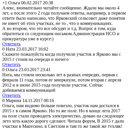
+1
Ольга
06.02.2017 20:38
Алекс, внимательно читайте сообщение. Ждали мы около 4
лет, а после этого 2 года получаем ответы, например, в первом
ответе было написано, что Ярковский сельсовет даже понятия
не имеет об этих участках, не то , что о коммуникациях.
А во втором, что это все обсудят и т.д. Вопрос в том, куда
обратиться со следующим письмом.Админис
трация НСО и
прокуратура уже в курсе:)
Ответить
0
Ната
23.03.2017 16:02
Скажите пожалуйста когда получили участок в Ярково мы с
2015 г стоим на очереди и ничего
Ответить
0
Ольга
23.03.2017 23:41
Ната, мы стояли несколько лет в разных очередях, первая с
февраля 11 года, потом ее зачеркнули, потом вторая с апреля
2012 и в июне 2015 года получили участок. Сейчас
добиваемся коммуникаций
Ответить
0
Марина
14.11.2017 00:16
Ольга, нам видимо больше повезло, участок нам достался в
2015 г в самом Ярково. Но то же поле. Но в конце лета 2017
на поле стали проводить электричество, думаю на следующее
лето хоть какую дорогу сделают. Читала форум, В 2015 г дали
участки в Марусино, в Светлом и там то же такой же тухляк!