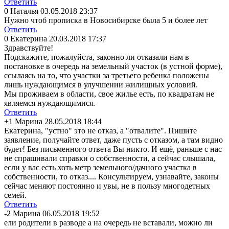
Ответить
0
Наталья
03.05.2018 23:37
Нужно чтоб прописка в Новосибирске была 5 и более лет
Ответить
0
Екатерина
20.03.2018 17:37
Здравствуйте!
Подскажите, пожалуйста, законно ли отказали нам в
постановке в очередь на земельный участок (в устной форме),
ссылаясь на то, что участки за третьего ребенка положены
лишь нуждающимся в улучшении жилищных условий.
Мы проживаем в области, свое жилье есть, по квадратам не
являемся нуждающимися.
Ответить
+1
Марина
28.05.2018 18:44
Екатерина, "устно" это не отказ, а "отвалите". Пишите
заявление, получайте ответ, даже пусть с отказом, а там видно
будет! Без письменного ответа Вы никто. И ещё, раньше с нас
не спрашивали справки о собственности, а сейчас слышала,
если у вас есть хоть метр земельного/дачн
ого участка в
собственности, то отказ.... Консультируем, узнавайте, законы
сейчас меняют постоянно и увы, не в пользу многодетных
семей.
Ответить
-2
Марина
06.05.2018 19:52
ели родители в разводе а на очередь не вставали, можно ли