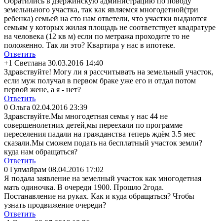
Обратились в дзержинскую администрацию по поводу
земельньного участка, так как являемся многодетной(три
ребенка) семьей на сто нам ответели, что участки выдаются
семьям у которых жилая площадь не соответствует квадратуре
на человека (12 кв м) если по метража проходите то не
положенно. Так ли это? Квартира у нас в ипотеке.
Ответить
+1
Светлана
30.03.2016 14:40
Здравствуйте! Могу ли я рассчитывать на земельный участок,
если муж получал в первом браке уже его и отдал потом
первой жене, а я - нет?
Ответить
0
Ольга
02.04.2016 23:39
Здравствуйте.Мы многодетная семья у нас 44 не
совершенолетних детей,мы переехали по программе
переселения падали на гражданства теперь ждём 3.5 мес
сказали.Мы сможем подать на бесплатный участок земли?
куда нам обращаться?
Ответить
0
Гулмайрам
08.04.2016 17:02
Я подала заявление на земелный участок как многодетная
мать одиночка. В очереди 1900. Прошло 2года.
Постанавление на руках. Как и куда обращаться? Чтобы
узнать продвижение очереди?
Ответить