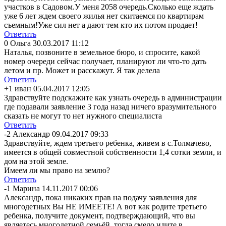
участков в Садовом.У меня 2058 очередь.Сколько еще ждать
уже 6 лет ждем своего жилья нет скитаемся по квартирам
съемным!Уже сил нет а дают тем кто их потом продает!
Ответить
0
Ольга
30.03.2017 11:12
Наталья, позвоните в земельное бюро, и спросите, какой
номер очереди сейчас получает, планируют ли что-то дать
летом и пр. Может и расскажут. Я так делела
Ответить
+1
иван
05.04.2017 12:05
Здравствуйте подскажите как узнать очередь в администрации
где подавали заявление 3 года назад ничего вразумительного
сказать не могут то нет нужного специалиста
Ответить
-2
Александр
09.04.2017 09:33
Здравствуйте, ждем третьего ребенка, живем в с.Толмачево,
имеется в общей совместной собственности 1,4 сотки земли, и
дом на этой земле.
Имеем ли мы право на землю?
Ответить
-1
Марина
14.11.2017 00:06
Александр, пока никаких прав на подачу заявления для
многодетных Вы НЕ ИМЕЕТЕ! А вот как родите третьего
ребенка, получите документ, подтверждающий, что вы
являетесь многодетной семьёй, тогда смело идите в