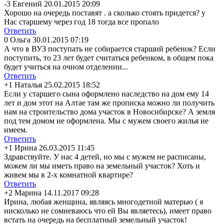
-3
Евгений
20.01.2015 20:09
Хорошо на очередь поставят . а сколько стоять придется? у
Нас старшему через год 18 тогда все пропало
Ответить
0
Ольга
30.01.2015 07:19
А что в ВУЗ поступать не собирается старший ребенок? Если
поступить, то 23 лет будет считаться ребенком, в общем пока
будет учиться на очном отделении...
Ответить
+1
Наталья
25.02.2015 18:52
Если у старшего сына оформлено наследство на дом ему 14
лет и дом этот на Алтае там же прописка можно ли получить
нам на строительство дома участок в Новосибирске? А земля
под тем домом не оформлена. Мы с мужем своего жилья не
имеем.
Ответить
+1
Ирина
26.03.2015 11:45
Здравствуйте. У нас 4 детей, но мы с мужем не расписаны,
можем ли мы иметь право на земельный участок? Хоть и
живем мы в 2-х комнатной квартире?
Ответить
+2
Марина
14.11.2017 09:28
Ирина, любая женщина, являясь многодетной матерью ( я
нисколько не сомневаюсь что ей Вы являетесь), имеет право
встать на очередь на бесплатный земельный участок!