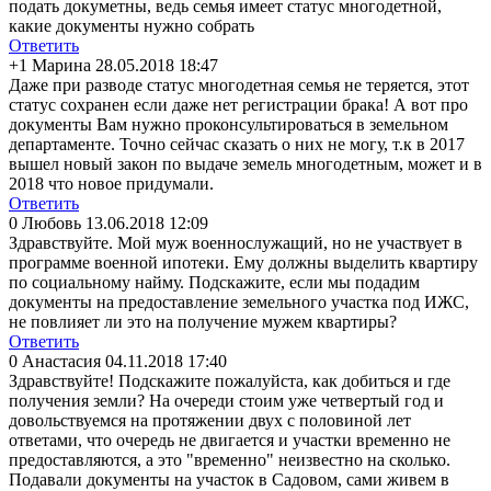
подать докуметны, ведь семья имеет статус многодетной,
какие документы нужно собрать
Ответить
+1
Марина
28.05.2018 18:47
Даже при разводе статус многодетная семья не теряется, этот
статус сохранен если даже нет регистрации брака! А вот про
документы Вам нужно проконсультиров
аться в земельном
департаменте. Точно сейчас сказать о них не могу, т.к в 2017
вышел новый закон по выдаче земель многодетным, может и в
2018 что новое придумали.
Ответить
0
Любовь
13.06.2018 12:09
Здравствуйте. Мой муж военнослужащий, но не участвует в
программе военной ипотеки. Ему должны выделить квартиру
по социальному найму. Подскажите, если мы подадим
документы на предоставление земельного участка под ИЖС,
не повлияет ли это на получение мужем квартиры?
Ответить
0
Анастасия
04.11.2018 17:40
Здравствуйте! Подскажите пожалуйста, как добиться и где
получения земли? На очереди стоим уже четвертый год и
довольствуемся на протяжении двух с половиной лет
ответами, что очередь не двигается и участки временно не
предоставляются
, а это "временно" неизвестно на сколько.
Подавали документы на участок в Садовом, сами живем в