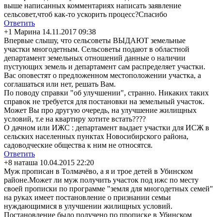
выше написанных комментариях написать заявление
сельсовет,чтоб как-то ускорить процесс?Спасибо
Ответить
+1
Марина
14.11.2017 09:38
Впервые слышу, что сельсоветы ВЫДАЮТ земельные
участки многодетным. Сельсоветы подают в областной
департамент земельных отношений данные о наличии
пустующих земель и департамент сам распределяет участки.
Вас оповестят о предложенном местоположении участка, а
соглашаться или нет, решать Вам.
По поводу справки "об улучшении", странно. Никаких таких
справок не требуется для постановки на земельный участок.
Может Вы про другую очередь, на улучшение жилищных
условий, т.е на квартиру хотите встать????
О дачном или ИЖС : департамент выдает участки для ИСЖ в
сельских населенных пунктах Новосибирского района,
садоводческие общества к ним не относятся.
Ответить
+8
наташа
10.04.2015 22:20
Муж прописан в Толмачёво, а я и трое детей в Убинском
районе.Может ли муж получить участок под ижс по месту
своей прописки по программе "земля для многодетных семей"
на руках имеет постановление о признании семьи
нуждающимися в улучшении жилищных условий.
Постановление было получено по прописке в Убинском