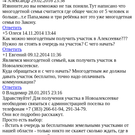
-4
Александр
29.02.2016 23:58
Извините,но вы немножко не так поняли.Тут написано что
многодетной семья считается где общее число от 5 человек и
больше...т.е Папа,мама и три ребёнка вот это уже многодетная
семья по Закону.
Ответить
+5
Олеся
14.11.2014 13:44
Как можно многодетным получить участок в Алексеевке???
Нужно ли стоять в очередь на участок? С чего начать?
Ответить
+1
Евгений
09.12.2014 11:36
Являемся многодетной семьей, как получить участок в
Новоалексеевске.
Куда обращаться и с чего начать? Многодетным же должны
давать участок бесплатно, точно надо оплачивать
коммуникации?
Ответить
0
Владимир
28.01.2015 23:16
Здравствуйте! Для получения участка в Новоалексеевке
необходимо связаться с администрацией поселка по
телефонам +7 (383) 266-61-94, 291-34-79.
Они все подробно расскажут.
Просто есть выбор:
- Встать в очередь за бесплатными земельными участками от
нашей области - только никто не скажет сколько ждать, где в