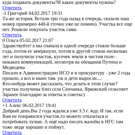
куда подавать документы?И какие документы нужны?
Ответить
-1
Григорий
04.02.2017 19:31
Та-же история. Встали три года назад в очередь, сказали наш
номер примерно 440-й (точно уже не помню). Участка все еще
нет. Решили покупать участок сами.
Ответить
0
Ольга
05.02.2017 21:07
Здравствуйте! а мы сначала в одной очереди стояли больше
года, потом ее зачеркнули, потом в другой стояли несколько
лет и получили участок, кусочек земли в чистом поле-
никаких коммуникаций, несмотря на обещания Путина и
Медведева
Писали в Администрацию НСО и в прокуратуру - уже 2 года
прошло, а воз и ныне там. уж и дети выросли....
Кто-нибудь может рассказать, что делать в этом случае?
участки получены близ села Сенчанка, Ярковский сельсовет
Заранее благодарю за ответы и советы:)
Ответить
+1
Алекс
06.02.2017 19:41
Добрый день.Вы 2 года ждали,я уже 3.5 г. жду. И так, если
Вам не понравился участок,то можете отказаться и
потребовать лучше. А ещё надо писать жалобы в НГС там
тоже люди хорошие и поймут.
Ответить