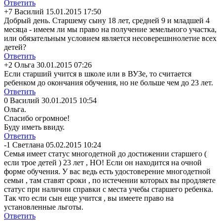
Ответить
+7
Василий
15.01.2015 17:50
Добрый день. Старшему сыну 18 лет, средней 9 и младшей 4
месяца - имеем ли мы право на получение земельного участка,
или обязательным условием является несоверешннолет
ие всех
детей?
Ответить
+2
Ольга
30.01.2015 07:26
Если старший учится в школе или в ВУЗе, то считается
ребенком до окончания обучения, но не больше чем до 23 лет.
Ответить
0
Василий
30.01.2015 10:54
Ольга.
Спасибо огромное!
Буду иметь ввиду.
Ответить
-1
Светлана
05.02.2015 10:24
Семья имеет статус многодетной до достижении старшего (
если трое детей ) 23 лет , НО! Если он находится на очной
форме обучения. У вас ведь есть удостоверение многодетной
семьи , там ставят сроки , по истечении которых вы продляете
статус при наличии справки с места учебы старшего ребенка.
Так что если сын еще учится , вы имеете право на
установленные льготы.
Ответить