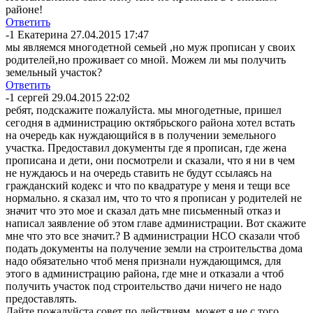
районе!
Ответить
-1
Екатерина
27.04.2015 17:47
мы являемся многодетной семьей ,но муж прописан у своих
родителей,но проживает со мной. Можем ли мы получить
земельный участок?
Ответить
-1
сергей
29.04.2015 22:02
ребят, подскажите пожалуйста. мы многодетные, пришел
сегодня в администрацию октябрьского района хотел встать
на очередь как нуждающийся в в получении земельного
участка. Предоставил документы где я прописан, где жена
прописана и дети, они посмотрели и сказали, что я ни в чем
не нуждаюсь и на очередь ставить не будут ссылаясь на
гражданский кодекс и что по квадратуре у меня и тещи все
нормально. я сказал им, что то что я прописан у родителей не
значит что это мое и сказал дать мне письменный отказ и
написал заявление об этом главе администрации. Вот скажите
мне что это все значит.? В администрации НСО сказали чтоб
подать документы на получение земли на строительства дома
надо обязательно чтоб меня признали нуждающимся, для
этого в администрацию района, где мне и отказали а чтоб
получить участок под строительство дачи ничего не надо
предоставлять.
Дайте пожалуйста совет по действиям, может я не с того