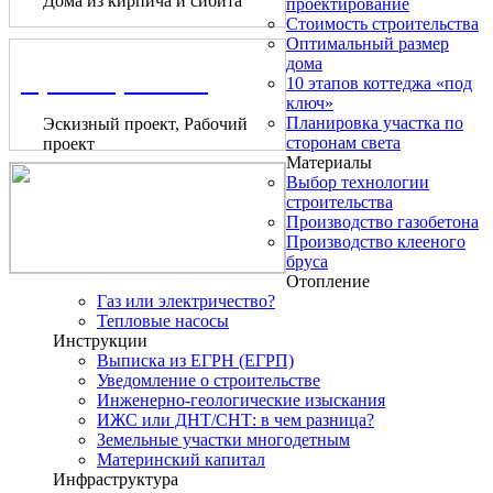
Дома из кирпича и сибита
проектирование
Стоимость строительства
Оптимальный размер
дома
Проектирование
10 этапов коттеджа «под
ключ»
Планировка участка по
Эскизный проект, Рабочий
сторонам света
проект
Материалы
Выбор технологии
строительства
Производство газобетона
Производство клееного
бруса
Отопление
Газ или электричество?
Тепловые насосы
Инструкции
Выписка из ЕГРН (ЕГРП)
Уведомление о строительстве
Инженерно-геологические изыскания
ИЖС или ДНТ/СНТ: в чем разница?
Земельные участки многодетным
Материнский капитал
Инфраструктура