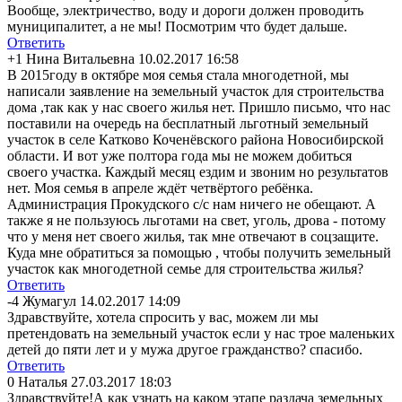
Вообще, электричество, воду и дороги должен проводить
муниципалитет, а не мы! Посмотрим что будет дальше.
Ответить
+1
Нина Витальевна
10.02.2017 16:58
В 2015году в октябре моя семья стала многодетной, мы
написали заявление на земельный участок для строительства
дома ,так как у нас своего жилья нет. Пришло письмо, что нас
поставили на очередь на бесплатный льготный земельный
участок в селе Катково Коченёвского района Новосибирской
области. И вот уже полтора года мы не можем добиться
своего участка. Каждый месяц ездим и звоним но результатов
нет. Моя семья в апреле ждёт четвёртого ребёнка.
Администрация Прокудского с/с нам ничего не обещают. А
также я не пользуюсь льготами на свет, уголь, дрова - потому
что у меня нет своего жилья, так мне отвечают в соцзащите.
Куда мне обратиться за помощью , чтобы получить земельный
участок как многодетной семье для строительства жилья?
Ответить
-4
Жумагул
14.02.2017 14:09
Здравствуйте, хотела спросить у вас, можем ли мы
претендовать на земельный участок если у нас трое маленьких
детей до пяти лет и у мужа другое гражданство? спасибо.
Ответить
0
Наталья
27.03.2017 18:03
Здравствуйте!А как узнать на каком этапе раздача земельных