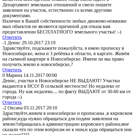
Департамент земельных отношений и смело пишите
заявление на участок, естественно со всеми другими
документами.
Наличие в Вашей собственности любых движемо-нежвижи
мых объектов не являются причиной для отказа вам
предоставлении БЕСПЛАТНОГО земельного участка! :-)
Ответить
-1
Денис
29.10.2017 23:19
Здравствуйте, подскажите пожалуйста, я имею прописку в
Новосибирске, жена и 3 ребёнка в области, в каргате. Живём
на съемной квартире в Новосибирске. Имеем ли мы право
получить землю в новосибирске,?
Ответить
0
Марина
14.11.2017 00:00
Денис, участки в Новосибирске НЕ ВЫДАЮТ! Участки
выдаются в НСО! В сельской местности! Но недалеко от
города. Ну как недалеко.... по факту ВЫДАЮТ от 30-60 км от
города :-)
Ответить
-2
Оксана
03.11.2017 20:10
Здраствуйте,жив
ем в новосибирске и прописаны ,в кировском
районе,куда нужно обращаться для подачи заявления на
землю?обращалас
ь в администрацию кировского района,мне
сказали что по этим вопросам не к ним,и куда обращаться они
не знают????