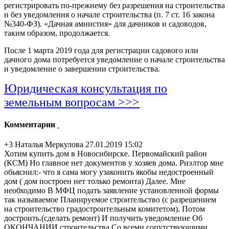
регистрировать по-прежнему без разрешения на строительства
и без уведомления о начале строительства (п. 7 ст. 16 закона
№340-ФЗ). «Дачная амнистия» для дачников и садоводов,
таким образом, продолжается.
После 1 марта 2019 года для регистрации садового или
дачного дома потребуется уведомление о начале строительства
и уведомление о завершении строительства.
Юридическая консультация по
земельным вопросам >>>
Комментарии
+3
Наталья Меркулова
27.01.2019 15:02
Хотим купить дом в Новосибирске. Первомайский район
(КСМ) Но главное нет документов у хозяев дома. Риэлтор мне
обьяснил:- что я сама могу узаконить якобы недостроенный
дом ( дом построен нет только ремонта) Далее. Мне
необходимо В МФЦ подать заявление установленной формы
так называемое Планируемое строительство (с разрешением
на строительство градостроительн
ым комитетом). Потом
достроить.(сдел
ать ремонт) И получить уведомление Об
ОКОНЧАНИИ строительства.С
о всеми сопутствующими