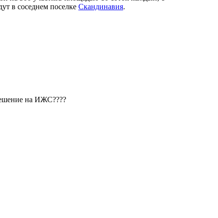
дут в соседнем поселке
Скандинавия
.
зрешение на ИЖС????