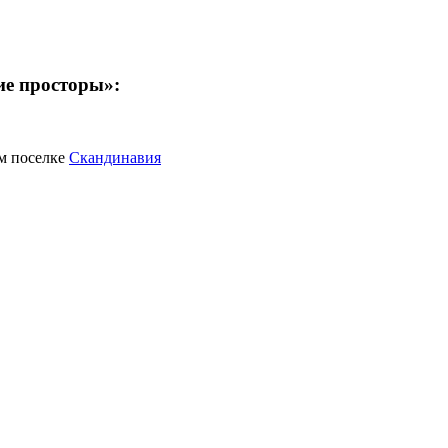
ие просторы»:
м поселке
Скандинавия