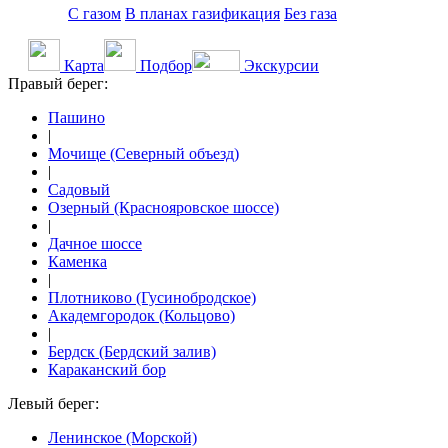
С газом
В планах газификация
Без газа
Карта
Подбор
Экскурсии
Правый берег:
Пашино
|
Мочище (Северный объезд)
|
Садовый
Озерный (Краснояровское шоссе)
|
Дачное шоссе
Каменка
|
Плотниково (Гусинобродское)
Академгородок (Кольцово)
|
Бердск (Бердский залив)
Караканский бор
Левый берег:
Ленинское (Морской)