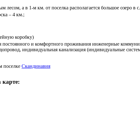
м лесом, а в 1-м км. от поселка располагается большое озеро в 
ка – 4 км.;
кейную коробку)
я постоянного и комфортного проживания инженерные коммуник
допровод, индивидуальная канализация (индивидуальные систем
м поселке
Скандинавия
 карте: