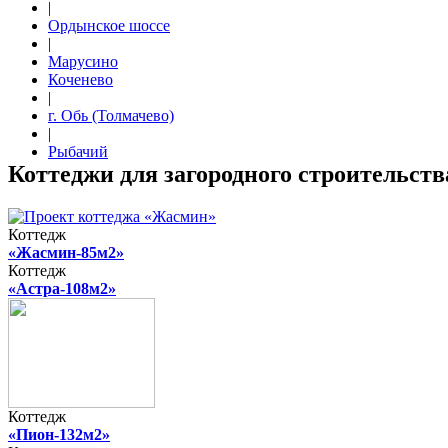
|
Ордынское шоссе
|
Марусино
Коченево
|
г. Обь (Толмачево)
|
Рыбачий
Коттеджи для загородного строительст
Коттедж
«Жасмин-85м2»
Коттедж
«Астра-108м2»
Коттедж
«Пион-132м2»