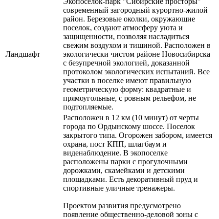
Экопоселок-парк "Сибирские просторы"
современный загородный курортно-жилой
район. Березовые околки, окружающие
поселок, создают атмосферу уюта и
защищенности, позволяя насладиться
свежим воздухом и тишиной. Расположен в
Ландшафт
экологически чистом районе Новосибирска
с безупречной экологией, доказанной
протоколом экологических испытаний. Все
участки в поселке имеют правильную
геометрическую форму: квадратные и
прямоугольные, с ровным рельефом, не
подтопляемые.
Расположен в 12 км (10 минут) от черты
города по Ордынскому шоссе. Поселок
закрытого типа. Огорожен забором, имеется
охрана, пост КПП, шлагбаум и
виденаблюдение. В экопоселке
расположены парки с прогулочными
дорожками, скамейками и детскими
площадками. Есть декоративный пруд и
спортивные уличные тренажеры.
Проектом развития предусмотрено
появление общественно-деловой зоны с