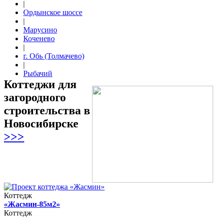
|
Ордынское шоссе
|
Марусино
Коченево
|
г. Обь (Толмачево)
|
Рыбачий
Коттеджи для
загородного
строительства в
Новосибирске
>>>
Коттедж
«Жасмин-85м2»
Коттедж