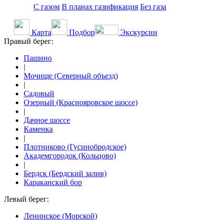
С газом
В планах газификация
Без газа
Карта
Подбор
Экскурсии
Правый берег:
Пашино
|
Мочище (Северный объезд)
|
Садовый
Озерный (Краснояровское шоссе)
|
Дачное шоссе
Каменка
|
Плотниково (Гусинобродское)
Академгородок (Кольцово)
|
Бердск (Бердский залив)
Караканский бор
Левый берег:
Ленинское (Морской)