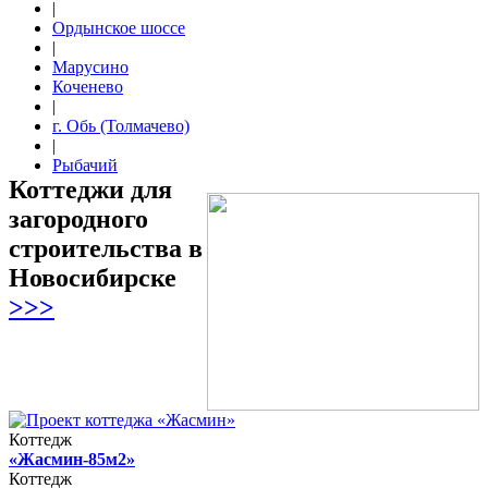
|
Ордынское шоссе
|
Марусино
Коченево
|
г. Обь (Толмачево)
|
Рыбачий
Коттеджи для
загородного
строительства в
Новосибирске
>>>
Коттедж
«Жасмин-85м2»
Коттедж