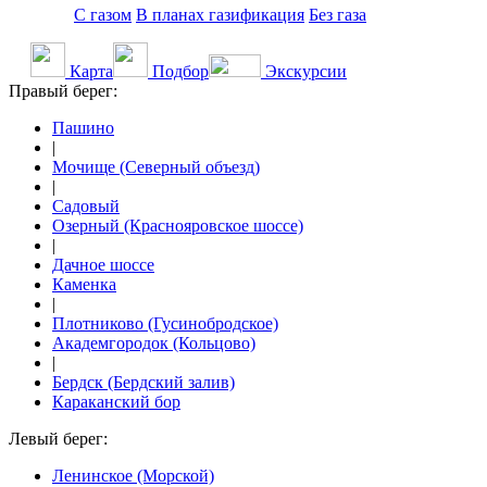
С газом
В планах газификация
Без газа
Карта
Подбор
Экскурсии
Правый берег:
Пашино
|
Мочище (Северный объезд)
|
Садовый
Озерный (Краснояровское шоссе)
|
Дачное шоссе
Каменка
|
Плотниково (Гусинобродское)
Академгородок (Кольцово)
|
Бердск (Бердский залив)
Караканский бор
Левый берег:
Ленинское (Морской)