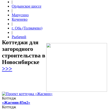
|
Ордынское шоссе
|
Марусино
Коченево
|
г. Обь (Толмачево)
|
Рыбачий
Коттеджи для
загородного
строительства в
Новосибирске
>>>
Коттедж
«Жасмин-85м2»
Коттедж