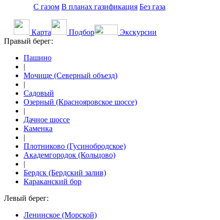
С газом
В планах газификация
Без газа
Карта
Подбор
Экскурсии
Правый берег:
Пашино
|
Мочище (Северный объезд)
|
Садовый
Озерный (Краснояровское шоссе)
|
Дачное шоссе
Каменка
|
Плотниково (Гусинобродское)
Академгородок (Кольцово)
|
Бердск (Бердский залив)
Караканский бор
Левый берег:
Ленинское (Морской)