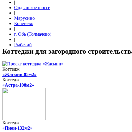
|
Ордынское шоссе
|
Марусино
Коченево
|
г. Обь (Толмачево)
|
Рыбачий
Коттеджи для загородного строительст
Коттедж
«Жасмин-85м2»
Коттедж
«Астра-108м2»
Коттедж
«Пион-132м2»