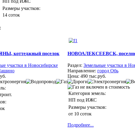
НП под ИЖС
Размеры участков:
14 соток
:
Ы, коттеджный поселок
НОВОАЛЕКСЕЕВСК, поселок 
ые участки в Новосибирске
Раздел:
Земельные участки в Но
Пашино
Направление:
город Обь
уб.
Цена:
490 тыс.руб.
ль:
Категория земель:
троит.
НП под ИЖС
ов:
Размеры участков:
ток
от 10 соток
Подробнее...