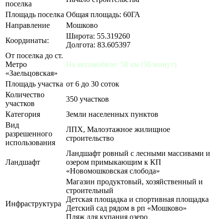
поселка
Площадь поселка
Общая площадь: 60ГА
Направление
Мошково
Широта: 55.319260
Координаты:
Долгота: 83.605397
От поселка до ст.
Метро
На автомобиле: 58 км (56 минут)
«Заельцовская»
Площадь участка
от 6 до 30 соток
Количество
350 участков
участков
Категория
Земли населенных пунктов
Вид
ЛПХ, Малоэтажное жилищное
разрешенного
строительство
использования
Ландшафт ровный с лесными массивами и
Ландшафт
озером примыкающим к КП
«Новомошковская слобода»
Магазин продуктовый, хозяйственный и
строительный
Детская площадка и спортивная площадка
Инфраструктура
Детский сад рядом в рп «Мошково»
Пляж для купания озеро