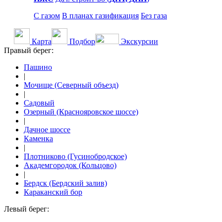
С газом
В планах газификация
Без газа
Карта
Подбор
Экскурсии
Правый берег:
Пашино
|
Мочище (Северный объезд)
|
Садовый
Озерный (Краснояровское шоссе)
|
Дачное шоссе
Каменка
|
Плотниково (Гусинобродское)
Академгородок (Кольцово)
|
Бердск (Бердский залив)
Караканский бор
Левый берег: