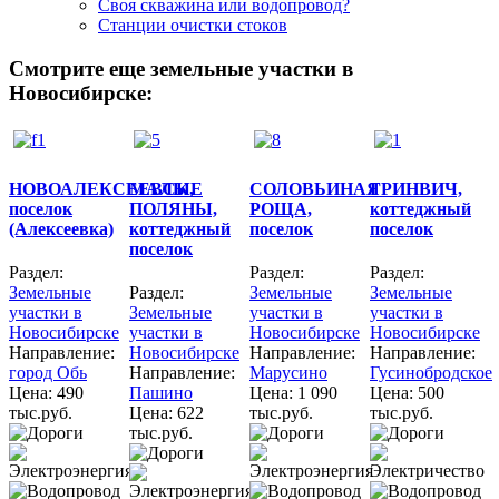
Своя скважина или водопровод?
Станции очистки стоков
Смотрите еще земельные участки в
Новосибирске:
НОВОАЛЕКСЕЕВСК,
МАЛЫЕ
СОЛОВЬИНАЯ
ГРИНВИЧ,
поселок
ПОЛЯНЫ,
РОЩА,
коттеджный
(Алексеевка)
коттеджный
поселок
поселок
поселок
Раздел:
Раздел:
Раздел:
Земельные
Раздел:
Земельные
Земельные
участки в
Земельные
участки в
участки в
Новосибирске
участки в
Новосибирске
Новосибирске
Направление:
Новосибирске
Направление:
Направление:
город Обь
Направление:
Марусино
Гусинобродское
Цена:
490
Пашино
Цена:
1 090
Цена:
500
тыс.руб.
Цена:
622
тыс.руб.
тыс.руб.
тыс.руб.