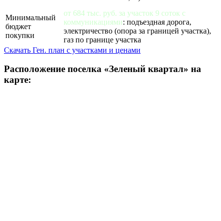
от 684 тыс. руб. за участок 9 соток с
Минимальный
коммуникациями
: подъездная дорога,
бюджет
электричество (опора за границей участка),
покупки
газ по границе участка
Скачать Ген. план с участками и ценами
Расположение поселка «Зеленый квартал» на
карте: