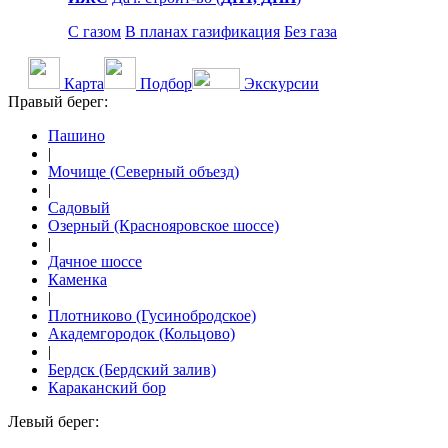
С газом
В планах газификация
Без газа
Карта
Подбор
Экскурсии
Правый берег:
Пашино
|
Мочище (Северный объезд)
|
Садовый
Озерный (Краснояровское шоссе)
|
Дачное шоссе
Каменка
|
Плотниково (Гусинобродское)
Академгородок (Кольцово)
|
Бердск (Бердский залив)
Караканский бор
Левый берег: