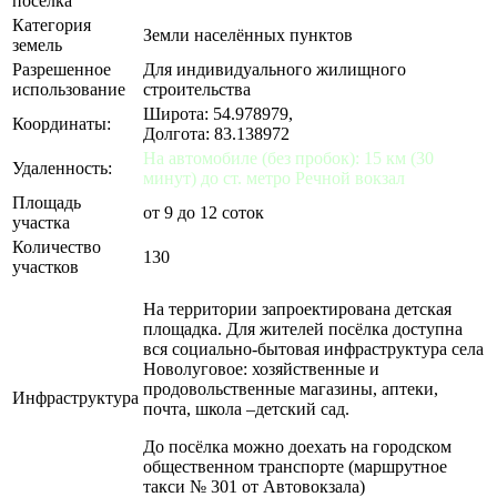
поселка
Категория
Земли населённых пунктов
земель
Разрешенное
Для индивидуального жилищного
использование
строительства
Широта: 54.978979,
Координаты:
Долгота: 83.138972
На автомобиле (без пробок): 15 км (30
Удаленность:
минут) до ст. метро Речной вокзал
Площадь
от 9 до 12 соток
участка
Количество
130
участков
На территории запроектирована детская
площадка. Для жителей посёлка доступна
вся социально-бытовая инфраструктура села
Новолуговое: хозяйственные и
продовольственные магазины, аптеки,
Инфраструктура
почта, школа –детский сад.
До посёлка можно доехать на городском
общественном транспорте (маршрутное
такси № 301 от Автовокзала)