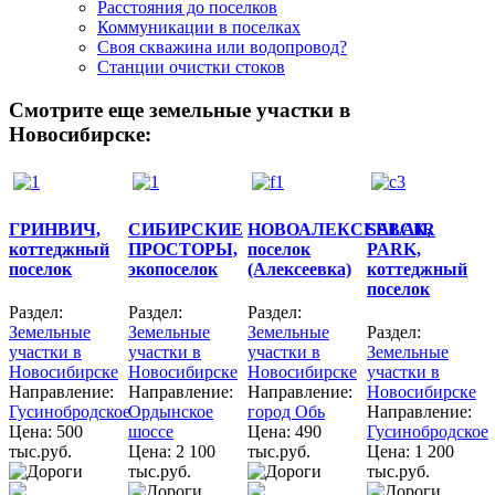
Расстояния до поселков
Коммуникации в поселках
Своя скважина или водопровод?
Станции очистки стоков
Смотрите еще земельные участки в
Новосибирске:
ГРИНВИЧ,
СИБИРСКИЕ
НОВОАЛЕКСЕЕВСК,
SALAIR
коттеджный
ПРОСТОРЫ,
поселок
PARK,
поселок
экопоселок
(Алексеевка)
коттеджный
поселок
Раздел:
Раздел:
Раздел:
Земельные
Земельные
Земельные
Раздел:
участки в
участки в
участки в
Земельные
Новосибирске
Новосибирске
Новосибирске
участки в
Направление:
Направление:
Направление:
Новосибирске
Гусинобродское
Ордынское
город Обь
Направление:
Цена:
500
шоссе
Цена:
490
Гусинобродское
тыс.руб.
Цена:
2 100
тыс.руб.
Цена:
1 200
тыс.руб.
тыс.руб.