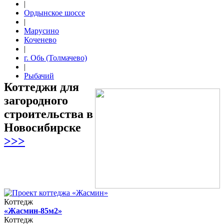
|
Ордынское шоссе
|
Марусино
Коченево
|
г. Обь (Толмачево)
|
Рыбачий
Коттеджи для
загородного
строительства в
Новосибирске
>>>
Коттедж
«Жасмин-85м2»
Коттедж