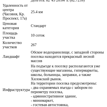
Долгота: 82°43′26.04″E (82.7239)
Удаленность от
центра
25.4 км
(Часовня, Кр.
Проспект, 17а)
Ценовая
Стандарт
категория
Площадь
10 соток
участка
Количество
267
участков
Обское водохранилище, с западной стороны
Ландшафт
поселка находится прекрасный лесной
массив
На подъезде к поселку располагаются уже
существующие магазины, гипермаркеты,
школы, больницы, заправки, а также
Хилокский рынок.
На территории поселка предусмотрены:
- два охраняемых въезда с забором по
Инфраструктура
периметру поселка,
- административное здание,
- минимаркет,
- гостевая автостоянка,