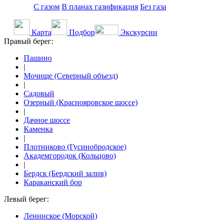
С газом
В планах газификация
Без газа
Карта
Подбор
Экскурсии
Правый берег:
Пашино
|
Мочище (Северный объезд)
|
Садовый
Озерный (Краснояровское шоссе)
|
Дачное шоссе
Каменка
|
Плотниково (Гусинобродское)
Академгородок (Кольцово)
|
Бердск (Бердский залив)
Караканский бор
Левый берег:
Ленинское (Морской)