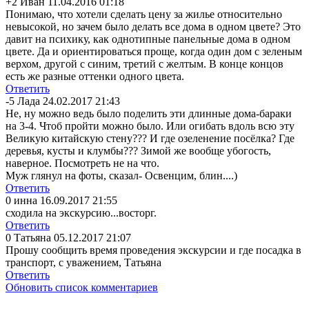
+2
Иван
11.04.2016 01:18
Понимаю, что хотели сделать цену за жилье относительно
невысокой, но зачем было делать все дома в одном цвете? Это
давит на психику, как однотипные панельные дома в одном
цвете. Да и ориентироваться проще, когда один дом с зеленым
верхом, другой с синим, третий с желтым. В конце концов
есть же разные оттенки одного цвета.
Ответить
-5
Лада
24.02.2017 21:43
Не, ну можно ведь было поделить эти длинные дома-бараки
на 3-4. Чтоб пройти можно было. Или огибать вдоль всю эту
Великую китайскую стену??? И где озеленение посёлка? Где
деревья, кусты и клумбы??? Зимой же вообще убогость,
наверное. Посмотреть не на что.
Муж глянул на фоты, сказал- Освенцим, блин....)
Ответить
0
инна
16.09.2017 21:55
сходила на экскурсию...вос
торг.
Ответить
0
Татьяна
05.12.2017 21:07
Прошу сообщить время проведения экскурсии и где посадка в
транспорт, с уважением, Татьяна
Ответить
Обновить список комментариев