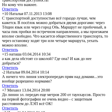
транспортная доступность!
Но кому что важнее.
Ответить
+10
Наталья
07.11.2013 13:08
С транспортной доступностью всё гораздо лучше, чем
кажется. В посёлок можно добраться двумя дорогами: через
Тёщин язык или через город Обь. Маршрут не пробочный, в
часы пик пробки во встречном направлении, а мы проезжаем
вполне свободно. Что касается общественного транспорта, то
через остановку ходят три или четыре маршрута, уехать
можно вполне.
Ответить
+15
наташа
03.04.2014 10:34
а как дела обстоят со школой? Где она? И как до нее
добраться?
Ответить
-2
Наталья
09.04.2014 10:14
А ничего что линия электропередач прям над домами...это
вообще разрешено нормами?
Ответить
+7
Михаил
13.04.2014 20:00
До линии эл. передач еще метров 200 от таунхаусов. Просто
на первой фотографии не очень видно - с защитным
расстоянием до ЛЭП всё ОК!
Ответить