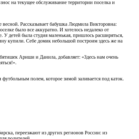
знос на текущее обслуживание территории поселка и
ке весной. Рассказывает бабушка Людмила Викторовна:
селке было все аккуратно. И хотелось недалеко от
е. У детей была студия маленькая, пришлось расширяться,
чину купили. Себе домик небольшой построим здесь же на
бятишек Ариши и Данила, добавляет: «Здесь нам очень
яться!».
 футбольным полем, которое зимой заливается под каток.
бирска, переезжают из других регионов России: из
для родителей.