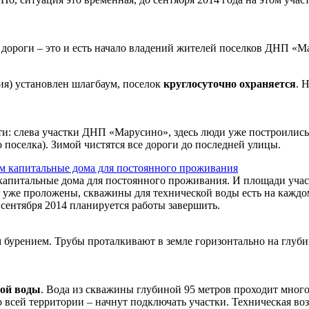
е дороги – это и есть начало владений жителей поселков ДНП «
ия) установлен шлагбаум, поселок
круглосуточно охраняется
. 
ти: слева участки ДНП «Марусино», здесь люди уже построились 
о поселка). Зимой чистятся все дороги до последней улицы.
апитальные дома для постоянного проживания. И площади участ
уже проложены, скважины для технической воды есть на каждом
 сентября 2014 планируется работы завершить.
урением. Трубы проталкивают в земле горизонтально на глубине 
вой воды
. Вода из скважины глубиной 95 метров проходит мно
по всей территории – начнут подключать участки. Техническая 