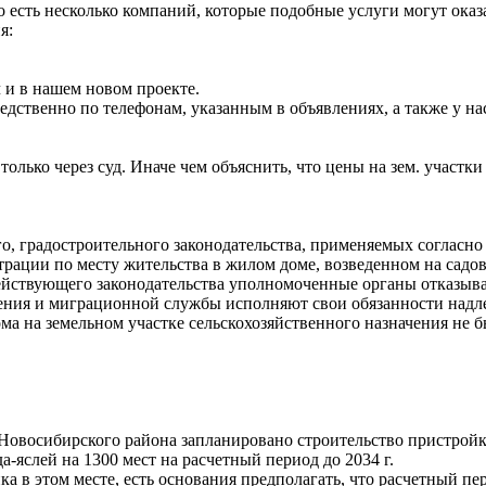
 есть несколько компаний, которые подобные услуги могут оказа
я:
 и в нашем новом проекте.
дственно по телефонам, указанным в объявлениях, а также у нас 
 только через суд. Иначе чем объяснить, что цены на зем. участ
о, градостроительн
ого законодательств
а, применяемых согласн
трации по месту жительства в жилом доме, возведенном на садо
ействующего законодательств
а уполномоченные органы отказываю
ния и миграционной службы исполняют свои обязанности надле
ма на земельном участке сельскохозяйств
енного назначения не б
Новосибирского района запланировано строительство пристройки 
а-яслей на 1300 мест на расчетный период до 2034 г.
ка в этом месте, есть основания предполагать, что расчетный п