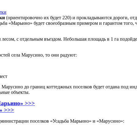
ки
(ориентировочно их будет 220) и прокладываются дороги, от
садьба «Марьино» будет своеобразным примером и гарантом того, 
я лесом, с отдельным въездом. Небольшая площадь в 1 га подойд
стей села Марусино, то они радуют:
мест
ела Марусино до границ коттеджных поселков будет отдана под 
ьные объекты.
Марьино» >>>
» >>>
инистрации поселков «Усадьба Марьино» и «Марусино»: