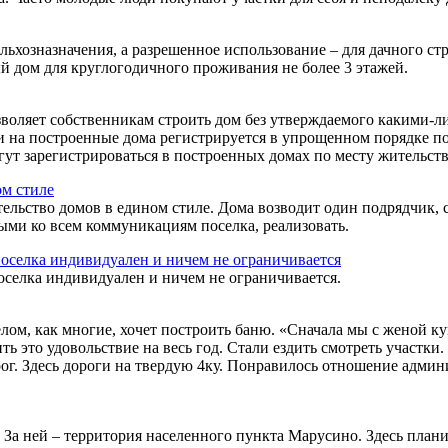
ьхозназначения, а разрешенное использование – для дачного стр
й дом для круглогодичного проживания не более 3 этажей.
воляет собственникам строить дом без утверждаемого какими-ли
и на построенные дома регистрируется в упрощенном порядке п
ут зарегистрироваться в построенных домах по месту жительств
ительство домов в едином стиле. Дома возводит один подрядчик, 
ыми ко всем коммуникациям поселка, реализовать.
оселка индивидуален и ничем не ограничивается.
лом, как многие, хочет построить баню. «Сначала мы с женой куп
ть это удовольствие на весь год. Стали ездить смотреть участки
рог. Здесь дороги на твердую 4ку. Понравилось отношение админ
 За ней – территория населенного пункта Марусино. Здесь план