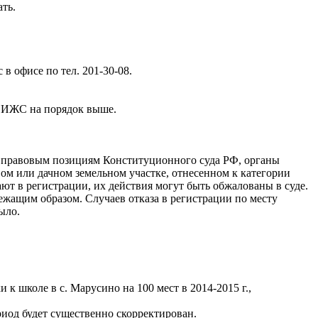
ть.
в офисе по тел. 201-30-08.
ки ИЖС на порядок выше.
о правовым позициям Конституционног
о суда РФ, органы
вом или дачном земельном участке, отнесенном к категории
т в регистрации, их действия могут быть обжалованы в суде.
жащим образом. Случаев отказа в регистрации по месту
ыло.
к школе в с. Марусино на 100 мест в 2014-2015 г.,
ериод будет существенно скорректирован.