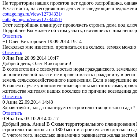
На территории наших проектов нет одного застройщика, однако
В частности, на сегодняшний день есть следующие предложени
cottage.ngs.ru/view/12734331/
cottage.ngs.ru/view/12734451/
Этот застройщик планирует продолжать строить дома под ключ
Подробнее Вы можете об этом узнать, связавшись с ним непосре
Ответить
+1
Олег Викторович
19.09.2014 19:14
Насколько мне известно, прописаться на сельхоз. землях можно
Ответить
0
Яна Гик
20.09.2014 10:47
Добрый день, Олег Викторович!
В соответствии с совокупностью норм гражданского, земельног
исполнительной власти не вправе отказать гражданину в регис
земель сельскохозяйств
енного назначения. Если в нарушение д
В нашем случае уполномоченные органы местного самоуправле
жительства жителям наших поселков по причине возведения до
Ответить
0
Анна
22.09.2014 14:48
Здравствуйте, когда планируется строительство детского сада ?
Ответить
0
Яна Гик
03.10.2014 02:17
Добрый день, Анна! В Схеме территориальног
о планирования 
строительство школы на 1800 мест и строительство детского сад
С учетом того, насколько динамично развивается жилая застрой