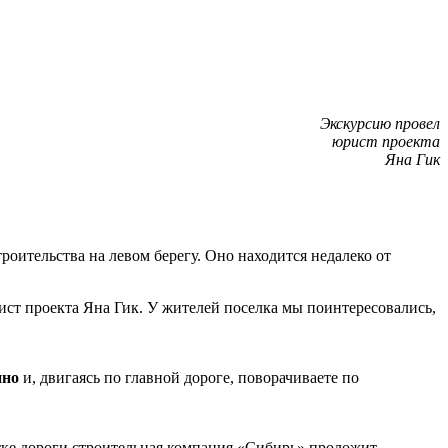
Экскурсию провел
юрист проекта
Яна Гик
роительства на левом берегу. Оно находится недалеко от
ист проекта Яна Гик. У жителей поселка мы поинтересовались,
ино
и, двигаясь по главной дороге, поворачиваете по
астке дороги строительная компания «Сибирь» проложит