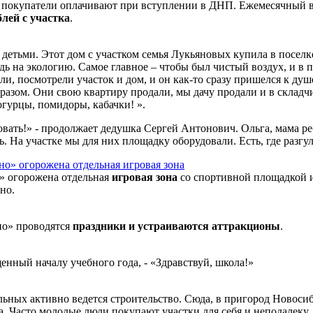
й покупатели оплачивают при вступлении в ДНП. Ежемесячный в
блей с участка
.
детьми. Этот дом с участком семья Лукьяновых купила в посел
 на экологию. Самое главное – чтобы был чистый воздух, и в по
ли, посмотрели участок и дом, и он как-то сразу пришелся к душ
бразом. Они свою квартиру продали, мы дачу продали и в склад
огурцы, помидоры, кабачки! ».
вать!» - продолжает дедушка Сергей Антонович. Ольга, мама ре
ть. На участке мы для них площадку оборудовали. Есть, где разгул
» огорожена отдельная
игровая зона
со спортивной площадкой и
но.
но» проводятся
праздники и устраиваются аттракционы
.
щенный началу учебного года, - «Здравствуй, школа!»
тальных активно ведется строительство. Сюда, в пригород Новоси
. Часто молодые люди покупают участки для себя и неподалеку 