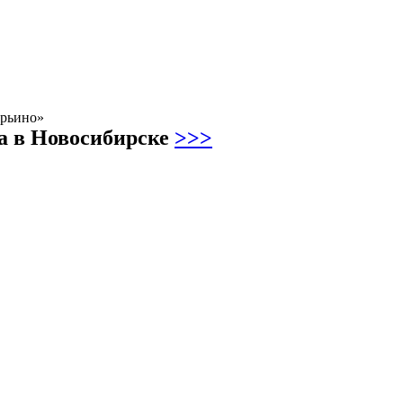
арьино»
ва в Новосибирске
>>>