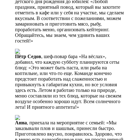
детского дня рождения до юбилея: «Любой
праздник, приятный повод, который вы захотите
отметить в кафе или у себя на участке, мы сделаем
вкусным. В соответствии с пожеланиями, можем
замариновать и приготовить мясо, рыбу,
проработать меню, организовать кейтеринг.
Обращайтесь, мы знаем, чем удивить ваших
гостей!»
Пётр Седов
, шеф-повар бара «На вёслах»,
добавил, что каждую субботу планируются сеты
блюд: «Это может быть паста, или рыба на
коптильне, или что-то еще. Команде конечно
предстоит поработать над слаженностью и
привыкнуть к габаритам кухни, но все условия
здесь есть. Летом я работаю только на природе,
меню составляли из тех блюд, которые на свежем
воздухе особенно хорошо идут. Всем солнечного
лета! И приятного аппетита!»
Анна
, приехала на мероприятие с семьей: «Мы
заказывали плов и шашлык, принесли быстро.
Приготовлено вкусно, понравилось. Здорово, что
в меню есть разнообразные чаи, не просто черный