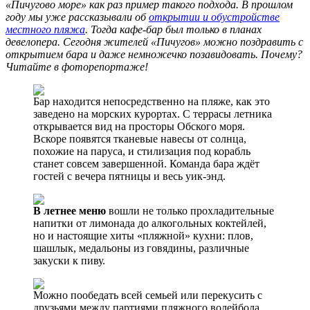
«Пичугово море» как раз пример такого подхода. В прошлом
году мы уже рассказывали об
открытии и обустройстве
местного пляжа
. Тогда кафе-бар был только в планах
девелопера. Сегодня жителей «Пичугов» можно поздравить с
открытием бара и даже немножечко позавидовать. Почему?
Читайте в фоторепортаже!
Бар находится непосредственно на пляже, как это
заведено на морских курортах. С террасы летника
открывается вид на просторы Обского моря.
Вскоре появятся тканевые навесы от солнца,
похожие на паруса, и стилизация под корабль
станет совсем завершенной. Команда бара ждёт
гостей с вечера пятницы и весь уик-энд.
В летнее меню
вошли не только прохладительные
напитки от лимонада до алкогольных коктейлей,
но и настоящие хиты «пляжной» кухни: плов,
шашлык, медальоны из говядины, различные
закуски к пиву.
Можно пообедать всей семьей или перекусить с
друзьями между партиями пляжного волейбола,