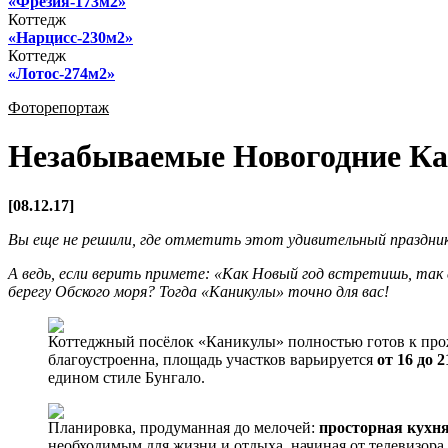
«Фрезия-173м2»
Коттедж
«Нарцисс-230м2»
Коттедж
«Лотос-274м2»
Фоторепортаж
Незабываемые Новогодние К
[08.12.17]
Вы еще не решили, где отметить этот удивительный праздни
А ведь, если верить примете: «Как Новый год встретишь, так е
берегу Обского моря? Тогда «Каникулы» точно для вас!
Коттеджный посёлок «Каникулы» полностью готов к про
благоустроенна, площадь участков варьируется
от 16 до 
едином стиле Бунгало.
Планировка, продуманная до мелочей:
просторная кухня
необходимым для жизни и отдыха, начиная от телевизор