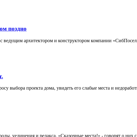
ком поздно
м с ведущим архитектором и конструктором компании «СибПосе
т.
су выбора проекта дома, увидеть его слабые места и недоработ
роды, уединения и релакса. «Сказочные места!» - говорят о них 