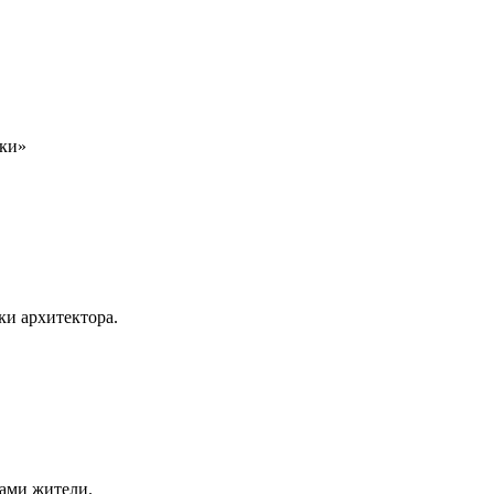
лки»
ки архитектора.
сами жители.