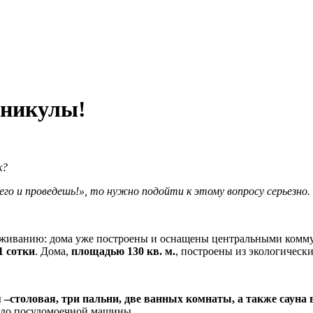
аникулы!
к?
го и проведешь!», то нужно подойти к этому вопросу серьезно. 
живанию: дома уже построены и оснащены центральными комму
21 сотки
. Дома,
площадью 130 кв. м.
, построены из экологически
 –столовая, три пальни, две ванных комнаты, а также сауна
а до посудомоечной машины.