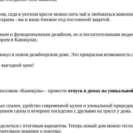
тром, сидя в уютном кресле можно пить чай и любоваться живоп
 охраны - вы и ваши близкие под постоянной защитой.
льным и функциональным дизайном, но и восхитительными вида
днем в Каникулах.
никул в новом дизайнерском доме. Это прекрасная возможность 
о выгодной цене!
поселком «Каникулы» - провести
отпуск в домах на уникально
ых спален, удобство современной кухни и уникальный природны
нием сауны и вечерние посиделки с друзьями на трассе у дома.
ределиться с итоговым вариантом. Теперь новый дом можно тести
чательное решение о покупке.