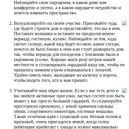
Наблюдайте свои ощущения, в каком доме вам
комфортно и уютно, а в каком ощущаете неудобство и
хочется изменить пространство.
Визуализируйте на своём участке. Приезжайте туда,
где будете строить дом и представляйте, что вы в нем.
Поставьте колышки и встаньте на предполагаемую
веранду, гостиную, кухню. Наблюдайте за тем, куда
светит солнце, какой вид будет из окон, какие соседи,
хочется ли быть ближе к ним или стоит развернуть дом
так, чтобы веранда для посиделок с близкими была в
укромном уголке. Хорошо знать розу ветров вашей
местности и спланировать парадный вход так, чтобы не
пришлось зимним утром откапываться с лопатой.
Удобно иметь окно, выходящее на калитку и ворота,
чтобы видеть того, кто к вам пришёл.
Учитывайте ваш образ жизни. Если у вас есть дети и
вы любите активные прогулки, частых гостей или быть
может у вас просто большой гардероб, то спланируйте
просторную прихожую, с зоной хранения одежды,
обуви, спортивного инвентаря, гостевые вешалки.
Также отличная идея с сушилкой или тёплым полом в
прихожей, очень пригодится зимой, когда толпа
ребятишек прибегает с улицы и нужно максимально