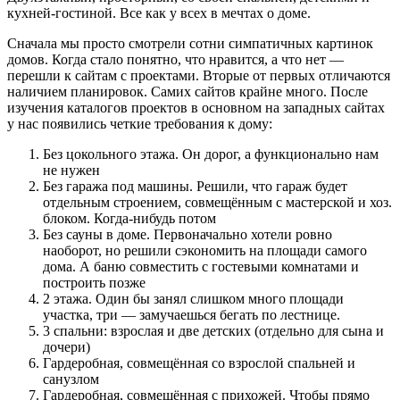
кухней-гостиной. Все как у всех в мечтах о доме.
Сначала мы просто смотрели сотни симпатичных картинок
домов. Когда стало понятно, что нравится, а что нет —
перешли к сайтам с проектами. Вторые от первых отличаются
наличием планировок. Самих сайтов крайне много. После
изучения каталогов проектов в основном на западных сайтах
у нас появились четкие требования к дому:
Без цокольного этажа. Он дорог, а функционально нам
не нужен
Без гаража под машины. Решили, что гараж будет
отдельным строением, совмещённым с мастерской и хоз.
блоком. Когда-нибудь потом
Без сауны в доме. Первоначально хотели ровно
наоборот, но решили сэкономить на площади самого
дома. А баню совместить с гостевыми комнатами и
построить позже
2 этажа. Один бы занял слишком много площади
участка, три — замучаешься бегать по лестнице.
3 спальни: взрослая и две детских (отдельно для сына и
дочери)
Гардеробная, совмещённая со взрослой спальней и
санузлом
Гардеробная, совмещённая с прихожей. Чтобы прямо