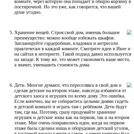
комнате, через которую она попадает в общую корзину в
постирочной. Но это уже, как говорится, что вашей
душе угодно.
Хранение вещей. Строя свой дом, имеешь большое
преимущество: можно вообще избежать шкафов.
Запланируйте гардеробные, кладовки и антресоли
практически в каждой комнате. Смотрите идеи в Икее и
на сайтах в интернете. Такой подход давно используется
на западе. К тому же, это может сэкономить ваше место,
а значит, уменьшить стоимость дома.
Дети. Многие думают, что переселяясь в свой дом и
сделав детские на втором этаже, навсегда избавятся от
детского хаоса и игрушек по всему дому. Это ошибка.
Если конечно, вы не собираетесь целыми днями сидеть
в детской комнате и играть там с ребёнком. Дети будут
там, где вы. Поэтому, сразу продумайте хранение
игрушек и детские зоны как на первом, так и на втором
этаже. Мне очень понравились идеи, когда на первом
этаже была сделана ниша и оборудован детский уголок,
в гостиной висела качеля и гамак, а центр комнаты был