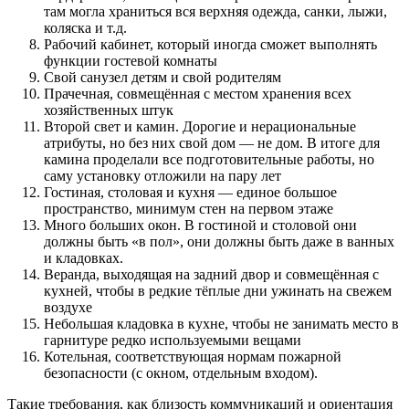
там могла храниться вся верхняя одежда, санки, лыжи,
коляска и т.д.
Рабочий кабинет, который иногда сможет выполнять
функции гостевой комнаты
Свой санузел детям и свой родителям
Прачечная, совмещённая с местом хранения всех
хозяйственных штук
Второй свет и камин. Дорогие и нерациональные
атрибуты, но без них свой дом — не дом. В итоге для
камина проделали все подготовительные работы, но
саму установку отложили на пару лет
Гостиная, столовая и кухня — единое большое
пространство, минимум стен на первом этаже
Много больших окон. В гостиной и столовой они
должны быть «в пол», они должны быть даже в ванных
и кладовках.
Веранда, выходящая на задний двор и совмещённая с
кухней, чтобы в редкие тёплые дни ужинать на свежем
воздухе
Небольшая кладовка в кухне, чтобы не занимать место в
гарнитуре редко используемыми вещами
Котельная, соответствующая нормам пожарной
безопасности (с окном, отдельным входом).
Такие требования, как близость коммуникаций и ориентация