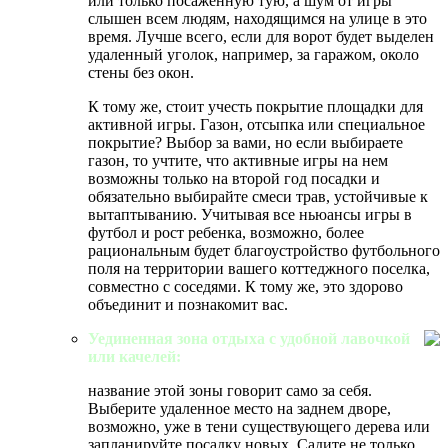
или только посаженную тую, а шум от игры
слышен всем людям, находящимся на улице в это
время. Лучше всего, если для ворот будет выделен
удаленный уголок, например, за гаражом, около
стены без окон.
К тому же, стоит учесть покрытие площадки для
активной игры. Газон, отсыпка или специальное
покрытие? Выбор за вами, но если выбираете
газон, то учтите, что активные игры на нем
возможны только на второй год посадки и
обязательно выбирайте смеси трав, устойчивые к
вытаптыванию. Учитывая все ньюансы игры в
футбол и рост ребенка, возможно, более
рациональным будет благоустройство футбольного
поля на территории вашего коттеджного поселка,
совместно с соседями. К тому же, это здорово
объединит и познакомит вас.
Уединенная зона отдыха с удобной лавочкой
или качелей:
название этой зоны говорит само за себя.
Выберите удаленное место на заднем дворе,
возможно, уже в тени существующего дерева или
запланируйте посадку новых. Садите не только