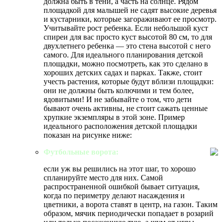
должна быть в тени, а часть на солнце. Рядом
площадкой для малышей не садят высокие деревья
и кустарники, которые загораживают ее просмотр.
Учитывайте рост ребенка. Если небольшой куст
спиреи для вас просто куст высотой 80 см, то для
двухлетнего ребенка — это стена высотой с него
самого. Для идеального планирования детской
площадки, можно посмотреть, как это сделано в
хороших детских садах и парках. Также, стоит
учесть растения, которые будут вблизи площадки:
они не должны быть колючими и тем более,
ядовитыми! И не забывайте о том, что дети
бывают очень активны, не стоит сажать ценные
хрупкие экземпляры в этой зоне. Пример
идеального расположения детской площадки
показан на рисунке ниже:
Футбольные ворота:
если уж вы решились на этот шаг, то хорошо
спланируйте место для них. Самой
распространенной ошибкой бывает ситуация,
когда по периметру делают насаждения и
цветники, а ворота ставят в центр, на газон. Таким
образом, мячик периодически попадает в розарий