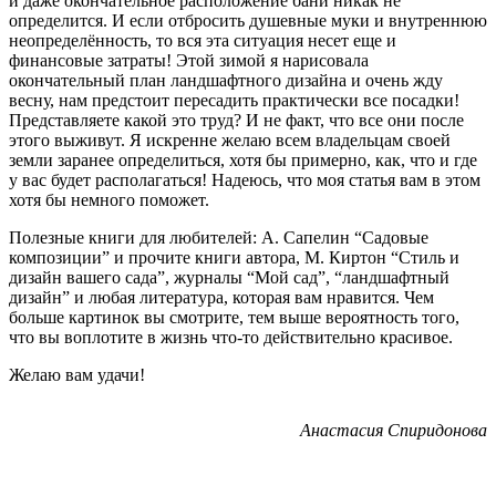
и даже окончательное расположение бани никак не
определится. И если отбросить душевные муки и внутреннюю
неопределённость, то вся эта ситуация несет еще и
финансовые затраты! Этой зимой я нарисовала
окончательный план ландшафтного дизайна и очень жду
весну, нам предстоит пересадить практически все посадки!
Представляете какой это труд? И не факт, что все они после
этого выживут. Я искренне желаю всем владельцам своей
земли заранее определиться, хотя бы примерно, как, что и где
у вас будет располагаться! Надеюсь, что моя статья вам в этом
хотя бы немного поможет.
Полезные книги для любителей: А. Сапелин “Садовые
композиции” и прочите книги автора, М. Киртон “Стиль и
дизайн вашего сада”, журналы “Мой сад”, “ландшафтный
дизайн” и любая литература, которая вам нравится. Чем
больше картинок вы смотрите, тем выше вероятность того,
что вы воплотите в жизнь что-то действительно красивое.
Желаю вам удачи!
Анастасия Спиридонова