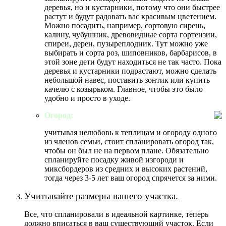
деревья, но и кустарники, потому что они быстрее
растут и будут радовать вас красивым цветением.
Можно посадить, например, сортовую сирень,
калину, чубушник, древовидные сорта гортензии,
спиреи, дерен, пузыреплодник. Тут можно уже
выбирать и сорта роз, шиповников, барбарисов, в
этой зоне дети будут находиться не так часто. Пока
деревья и кустарники подрастают, можно сделать
небольшой навес, поставить зонтик или купить
качелю с козырьком. Главное, чтобы это было
удобно и просто в уходе.
Огород:
учитывая нелюбовь к теплицам и огороду одного
из членов семьи, стоит спланировать огород так,
чтобы он был не на первом плане. Обязательно
спланируйте посадку живой изгороди и
миксбордеров из средних и высоких растений,
тогда через 3-5 лет ваш огород спрячется за ними.
Учитывайте размеры вашего участка.
Все, что спланировали в идеальной картинке, теперь
должно вписаться в ваш существующий участок. Если