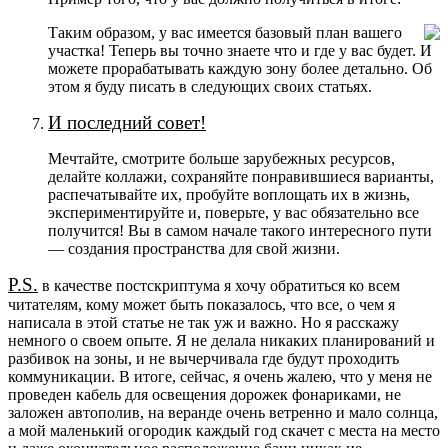
Таким образом, у вас имеется базовый план вашего
участка! Теперь вы точно знаете что и где у вас будет. И
можете прорабатывать каждую зону более детально. Об
этом я буду писать в следующих своих статьях.
И последний совет!
Мечтайте, смотрите больше зарубежных ресурсов,
делайте коллажи, сохраняйте понравившиеся варианты,
распечатывайте их, пробуйте воплощать их в жизнь,
экспериментируйте и, поверьте, у вас обязательно все
получится! Вы в самом начале такого интересного пути
— создания пространства для свой жизни.
P.S.
в качестве постскриптума я хочу обратиться ко всем
читателям, кому может быть показалось, что все, о чем я
написала в этой статье не так уж и важно. Но я расскажу
немного о своем опыте. Я не делала никаких планирований и
разбивок на зоны, и не вычерчивала где будут проходить
коммуникации. В итоге, сейчас, я очень жалею, что у меня не
проведен кабель для освещения дорожек фонариками, не
заложен автополив, на веранде очень ветренно и мало солнца,
а мой маленький огородик каждый год скачет с места на место