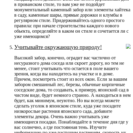
в прованском стиле, то вам уже не подойдет
монументальный каменный забор или элементы хайтека
в саду, каменные шары, прямые дорожки и клумбы в
регулярном стиле. Придерживайтесь одного простого
правила: при начале строительства каждого нового
обьекта, определяйте в каком он стиле и сочетается ли с
уже имеющимся?
Учитывайте окружающую природу!
Высокий забор, конечно, оградит вас частично от
несуразного дома соседа или скроет дорогу, но тем не
менее, стоит учитывать что остается в поле вашего
зрения, когда вы находитесь на участке и в доме.
Причем, посмотреть стоит из всех окон. Если за вашим
забором смешанный лес, березы, обычные кирпичные
соседские дома, то создавать, к примеру, японский сад в
чистом виде, будет немного странно. А находиться в нем
будет, как минимум, неуютно. Но вы всегда можете
сделать уголок в японском стиле, куда уже посадите
низкорослые растения японского сада, добавите
элементы декора. Очень важно учитывать уже
имеющиеся посадки. Понаблюдайте в течение дня где у
вас солнечно, а где постоянная тень. Изучите
информацию по уже растущим растениям, скорость их