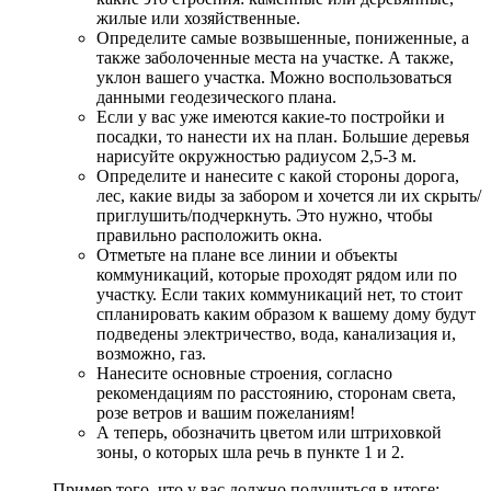
жилые или хозяйственные.
Определите самые возвышенные, пониженные, а
также заболоченные места на участке. А также,
уклон вашего участка. Можно воспользоваться
данными геодезического плана.
Если у вас уже имеются какие-то постройки и
посадки, то нанести их на план. Большие деревья
нарисуйте окружностью радиусом 2,5-3 м.
Определите и нанесите с какой стороны дорога,
лес, какие виды за забором и хочется ли их скрыть/
приглушить/подчеркнуть. Это нужно, чтобы
правильно расположить окна.
Отметьте на плане все линии и объекты
коммуникаций, которые проходят рядом или по
участку. Если таких коммуникаций нет, то стоит
спланировать каким образом к вашему дому будут
подведены электричество, вода, канализация и,
возможно, газ.
Нанесите основные строения, согласно
рекомендациям по расстоянию, сторонам света,
розе ветров и вашим пожеланиям!
А теперь, обозначить цветом или штриховкой
зоны, о которых шла речь в пункте 1 и 2.
Пример того, что у вас должно получиться в итоге: