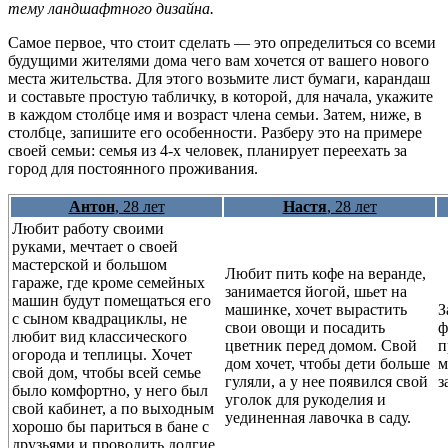
тему ландшафтного дизайна.
Самое первое, что стоит сделать — это определиться со всеми
будущими жителями дома чего вам хочется от вашего нового
места жительства. Для этого возьмите лист бумаги, карандаш
и составьте простую табличку, в которой, для начала, укажите
в каждом столбце имя и возраст члена семьи. Затем, ниже, в
столбце, запишите его особенности. Разберу это на примере
своей семьи: семья из 4-х человек, планирует переехать за
город для постоянного проживания.
Антон
, 28 лет
Настя
, 28 лет
Любит работу своими
руками, мечтает о своей
мастерской и большом
Любит пить кофе на веранде,
гараже, где кроме семейных
занимается йогой, шьет на
машин будут помещаться его
машинке, хочет вырастить
З
с сыном квадрациклы, не
свои овощи и посадить
ф
любит вид классического
цветник перед домом. Свой
п
огорода и теплицы. Хочет
дом хочет, чтобы дети больше
м
свой дом, чтобы всей семье
гуляли, а у нее появился свой
з
было комфортно, у него был
уголок для рукоделия и
свой кабинет, а по выходным
уединенная лавочка в саду.
хорошо бы париться в бане с
друзьями и проводить долгие