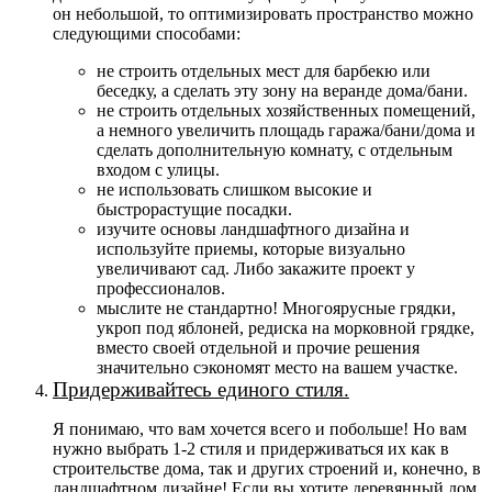
он небольшой, то оптимизировать пространство можно
следующими способами:
не строить отдельных мест для барбекю или
беседку, а сделать эту зону на веранде дома/бани.
не строить отдельных хозяйственных помещений,
а немного увеличить площадь гаража/бани/дома и
сделать дополнительную комнату, с отдельным
входом с улицы.
не использовать слишком высокие и
быстрорастущие посадки.
изучите основы ландшафтного дизайна и
используйте приемы, которые визуально
увеличивают сад. Либо закажите проект у
профессионалов.
мыслите не стандартно! Многоярусные грядки,
укроп под яблоней, редиска на морковной грядке,
вместо своей отдельной и прочие решения
значительно сэкономят место на вашем участке.
Придерживайтесь единого стиля.
Я понимаю, что вам хочется всего и побольше! Но вам
нужно выбрать 1-2 стиля и придерживаться их как в
строительстве дома, так и других строений и, конечно, в
ландшафтном дизайне! Если вы хотите деревянный дом