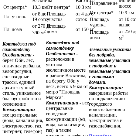
Васхнила
Васхнила
Мочище
Направление
шоссе
От центра*
10.3 км
От центра*
10.3 км
От центра*
10.9 км
от 8 до
Площадь
от 4 до 6
Пл. участка
19 соток
участка
соток
Площадь
от 10 со
участка
выше
от 270 до
Площадь
2
Пл. дома
от 150 м
2
дома
от 250 д
Площадь
390 м
2
дома
м
Коттеджи под
Коттеджи под
самоотделку
самоотделку
Земельные участки
Особенности
-
Особенности
-
без подряда,
расположен в
берег Оби, лес,
земельные участки
уютном
отличная рыбалка,
с подрядом и
экологичном месте
велопрогулки,
земельные участки
в районе Васхнила,
снегоходные
с готовыми
на берегу Оби у
трассы, единый
домами.
леса, всего в 9 км от
архитектурный
Коммуникации:
метро "Площадь
стиль, уникальное
завершены работы
Маркса".
благоустройство и
по подключению
Коммуникации
- все
озеленение
городского
центральные
Коммуникации
–
водоснабжения и
городские
все центральные
канализации,
коммуникации (э/э,
(вода, канализация,
электричества и
вода, канализация,
электричество, газ,
газоснабжения.
газ), а также
интернет, телефон)
интернет, телефон и