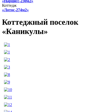
«Нарцисс-230м2»
Коттедж
«Лотос-274м2»
Коттеджный поселок
«Каникулы»