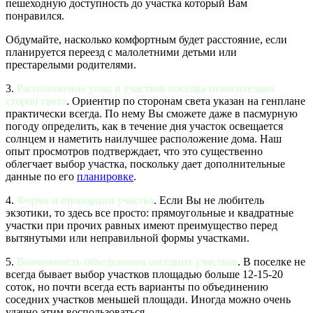
пешеходную доступность до участка который Вам
понравился.
Обдумайте, насколько комфортным будет расстояние, если
планируется переезд с малолетними детьми или
престарелыми родителями.
3.
Расположение улиц и участков поселка относительно
сторон света
. Ориентир по сторонам света указан на генплане
практически всегда. По нему Вы сможете даже в пасмурную
погоду определить, как в течение дня участок освещается
солнцем и наметить наилучшее расположение дома. Наш
опыт просмотров подтверждает, что это существенно
облегчает выбор участка, поскольку дает дополнительные
данные по его
планировке
.
4.
Форма и пропорции участка
. Если Вы не любитель
экзотики, то здесь все просто: прямоугольные и квадратные
участки при прочих равных имеют преимущество перед
вытянутыми или неправильной формы участками.
5.
Возможность объединения соседних участков
. В поселке не
всегда бывает выбор участков площадью больше 12-15-20
соток, но почти всегда есть варианты по объединению
соседних участков меньшей площади. Иногда можно очень
удачно этим воспользоваться.