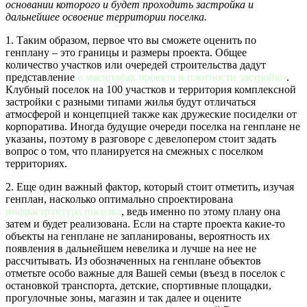
основании которого и будет проходить застройка и
дальнейшее освоение территории поселка.
1. Таким образом, первое что вы сможете оценить по
генплану – это границы и размеры проекта. Общее
количество участков или очередей строительства дадут
представление
о масштабах проекта и плотности застройки
.
Клубный поселок на 100 участков и территория комплексной
застройки с разными типами жилья будут отличаться
атмосферой и концепцией также как дружеские посиделки от
корпоратива. Иногда будущие очереди поселка на генплане не
указаны, поэтому в разговоре с девелопером стоит задать
вопрос о том, что планируется на смежных с поселком
территориях.
2. Еще один важный фактор, который стоит отметить, изучая
генплан, насколько оптимально спроектирована
инфраструктура поселка
, ведь именно по этому плану она
затем и будет реализована. Если на старте проекта какие-то
объекты на генплане не запланированы, вероятность их
появления в дальнейшем невелика и лучше на нее не
рассчитывать. Из обозначенных на генплане объектов
отметьте особо важные для Вашей семьи (въезд в поселок с
остановкой транспорта, детские, спортивные площадки,
прогулочные зоны, магазин и так далее и оцените